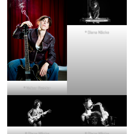
® Diana Näcke
® Volker Metzler
® Diana Näcke
® Diana Näcke